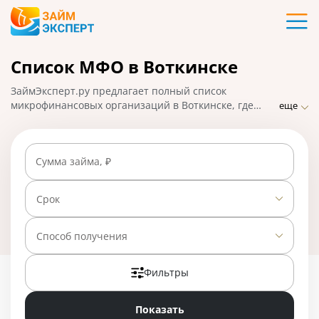
Карты
Список МФО в Воткинске
Кредиты
ЗаймЭксперт.ру предлагает полный список
Ипотека
микрофинансовых организаций в Воткинске, где
еще
можно взять микрозаймы онлайн в считанные
минуты. Самые надежные МФО с минимальными
Займы
требованиями и проверками, быстрым оформлением
Сумма займа, ₽
и высоким процентом одобрения заявок. На
01.05.2025 вам доступно 28 предложений со ставкой
Вклады
от 0% в день.
Срок
Бизнес
Способ получения
Фильтры
Банки
Показать