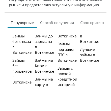
рынке и предоставляю актуальную информацию.
Популярные
Способ получения
Срок принятия 
Займы
Займы до
Воткинске
в
без отказа
зарплаты
Воткинске
Займы
в
в
под залог
Лучшие
Воткинске
Воткинске
ПТС в
займы в
Займы
Займы на
Воткинске
Воткинске
без
Киви в
Займы с
процентов
Воткинске
плохой
в
Займы на
кредитной
Воткинске
карту в
историей