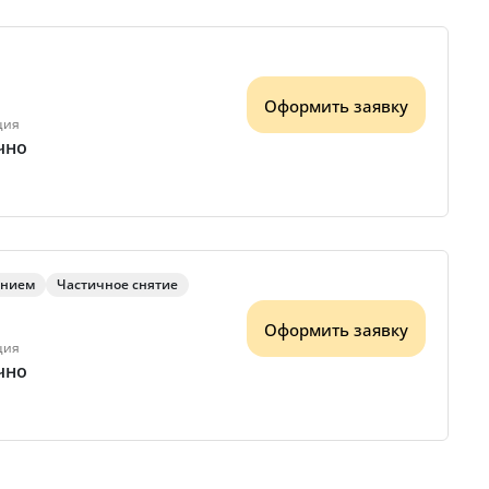
Оформить заявку
ция
чно
ением
Частичное снятие
Оформить заявку
ция
чно