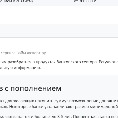
нением и снятием)
от 300 000 ₽
м сервиса ЗаймЭксперт.ру
ям разобраться в продуктах банковского сектора. Регуляр
альную информацию.
в с пополнением
кт для желающих накопить суммус возможностью дополнит
ельзя. Некоторые банки устанавливают размер минимально
ются на год и больше, до 3-5 лет. Процентная ставка по 