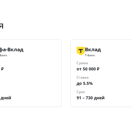
я
фа-Вклад
Вклад
-Банк
Т-Банк
Сумма
 ₽
от 50 000 ₽
Ставка
до 5.5%
Срок
6 дней
91 – 730 дней