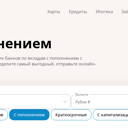
Карты
Кредиты
Ипотека
За
лнением
х банков по вкладам с пополнением с
еделите самый выгодный, отправьте онлайн-
Валюта
Рубли ₽
ов
С пополнением
Краткосрочные
С капитализац