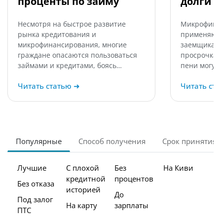
проценты по займу
долги 
Несмотря на быстрое развитие
Микрофина
рынка кредитования и
применяют 
микрофинансирования, многие
заемщикам,
граждане опасаются пользоваться
просрочка 
займами и кредитами, боясь…
пени могут
Читать статью
➜
Читать ст
Популярные
Способ получения
Срок принятия
Лучшие
С плохой
Без
На Киви
кредитной
процентов
Без отказа
историей
До
Под залог
На карту
зарплаты
ПТС