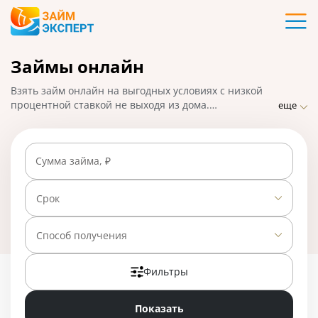
Карты
Займы онлайн
Кредиты
Взять займ онлайн на выгодных условиях с низкой
Ипотека
процентной ставкой не выходя из дома.
еще
ЗаймЭксперт.ру собрал лучшие предложения от
проверенных МФО с возможностью подать заявку
Займы
онлайн и быстро получить деньги на карту или
Сумма займа, ₽
электронный кошелек. На 01.05.2025 вам доступно 26
предложений со ставкой от 0% в день.
Вклады
Срок
Бизнес
Способ получения
Фильтры
Банки
Показать