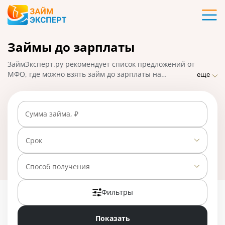
Карты
Займы до зарплаты
Кредиты
ЗаймЭксперт.ру рекомендует список предложений от
Ипотека
МФО, где можно взять займ до зарплаты на
еще
выгодных условиях. Быстрое оформление онлайн-
заявки на микрозайм и моментальный перевод денег
Займы
на карту заемщика, электронный кошелек или
Сумма займа, ₽
наличными в день обращения. На 01.05.2025 вам
доступно 24 предложения со ставкой от 0% в день.
Вклады
Срок
Бизнес
Способ получения
Фильтры
Банки
Показать