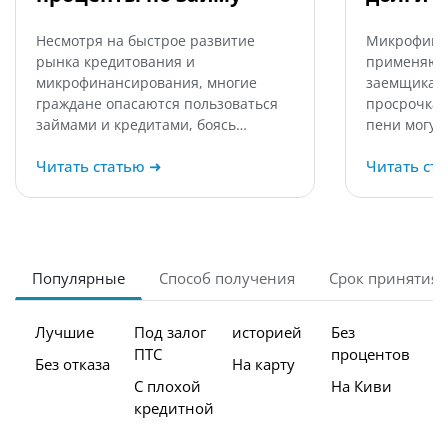
Несмотря на быстрое развитие
Микрофина
рынка кредитования и
применяют 
микрофинансирования, многие
заемщикам,
граждане опасаются пользоваться
просрочка 
займами и кредитами, боясь…
пени могут
Читать статью
➜
Читать ст
Популярные
Способ получения
Срок принятия
Лучшие
Под залог
историей
Без
ПТС
процентов
Без отказа
На карту
С плохой
На Киви
кредитной