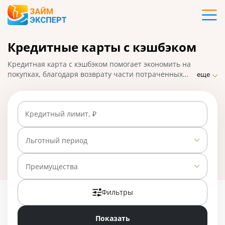
Карты
Кредитные карты с кэшбэком
Кредиты
Кредитная‌ ‌карта‌ ‌с‌ ‌кэшбэком‌‌ ‌помогает‌ ‌экономить‌ ‌на‌
Ипотека
‌покупках,‌ ‌благодаря‌ ‌возврату‌ части‌ ‌потраченных‌
еще
‌средств.‌ ‌ЗаймЭксперт.ру‌ ‌собрал‌ ‌предложения‌
кредиток‌ ‌с‌ Cashback‌ ‌от‌ банков‌ ‌России.‌ ‌Так‌ ‌легче‌
Займы
‌найти‌ ‌самый‌ ‌‌выгодный‌ вариант,‌ ‌сравнив‌ ‌между‌
Кредитный лимит, ₽
‌собой‌ ‌условия‌ ‌и‌ ‌‌оформить‌‌ ‌‌заявку‌‌ ‌на‌ ‌выпуск‌ ‌карты.‌
Вклады
Льготный период
Бизнес
Фильтры
Банки
Показать