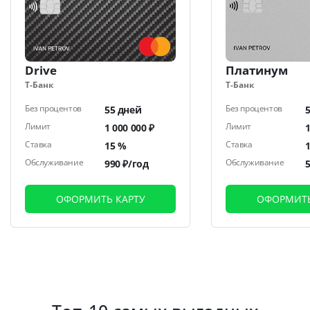
Drive
Платинум
Т-Банк
Т-Банк
Без процентов
Без процентов
55 дней
Лимит
Лимит
1 000 000 ₽
1
Ставка
Ставка
15 %
Обслуживание
Обслуживание
990 ₽/год
ОФОРМИТЬ КАРТУ
ОФОРМИТЬ