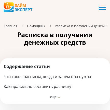
Карты
Кредиты
Главная
Помощник
Расписка в получении денежных
Расписка в получении
Ипотека
денежных средств
Займы
Вклады
Содержание статьи
Что такое расписка, когда и зачем она нужна
Бизнес
Как правильно составить расписку
Банки
Нужен ли нотариус и свидетели
еще
Какие бывают виды расписок