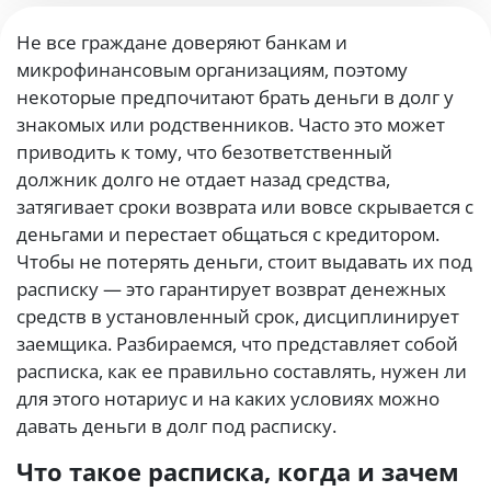
Помощь
Какие условия можно прописать в расписке
Не все граждане доверяют банкам и
микрофинансовым организациям, поэтому
Как вернуть долг по расписке
некоторые предпочитают брать деньги в долг у
Вопрос-Ответ
знакомых или родственников. Часто это может
приводить к тому, что безответственный
должник долго не отдает назад средства,
затягивает сроки возврата или вовсе скрывается с
деньгами и перестает общаться с кредитором.
Чтобы не потерять деньги, стоит выдавать их под
расписку — это гарантирует возврат денежных
средств в установленный срок, дисциплинирует
заемщика. Разбираемся, что представляет собой
расписка, как ее правильно составлять, нужен ли
для этого нотариус и на каких условиях можно
давать деньги в долг под расписку.
Что такое расписка, когда и зачем