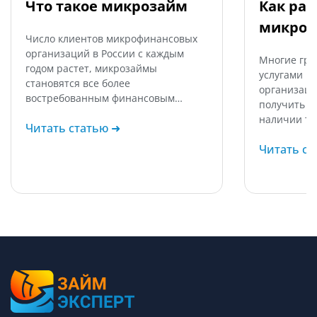
Что такое микрозайм
Как ра
микроз
Число клиентов микрофинансовых
организаций в России с каждым
Многие гра
годом растет, микрозаймы
услугами м
становятся все более
организаци
востребованным финансовым…
получить з
наличии то
Читать статью
➜
Читать с