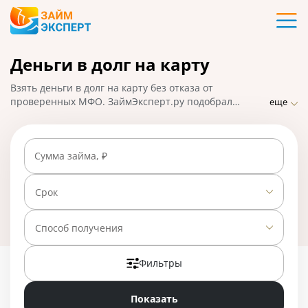
Карты
Деньги в долг на карту
Кредиты
Взять деньги в долг на карту без отказа от
Ипотека
проверенных МФО. ЗаймЭксперт.ру подобрал
еще
лучшие предложения микрофинансовых
организаций где можно срочно оформить заявку на
Займы
займ. На 01.05.2025 вам доступно 24 предложения со
Сумма займа, ₽
ставкой от 0% в день.
Вклады
Срок
Бизнес
Способ получения
Фильтры
Банки
Показать