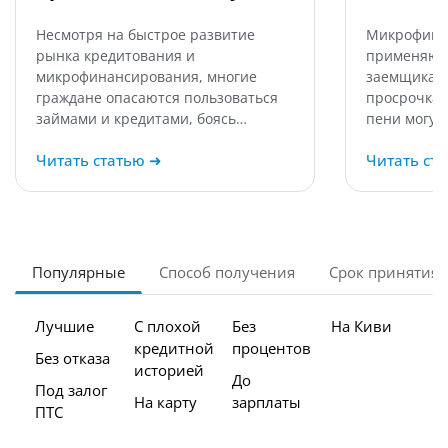
Несмотря на быстрое развитие
Микрофина
рынка кредитования и
применяют 
микрофинансирования, многие
заемщикам,
граждане опасаются пользоваться
просрочка 
займами и кредитами, боясь…
пени могут
Читать статью
➜
Читать ст
Популярные
Способ получения
Срок принятия
Лучшие
С плохой
Без
На Киви
кредитной
процентов
Без отказа
историей
До
Под залог
На карту
зарплаты
ПТС