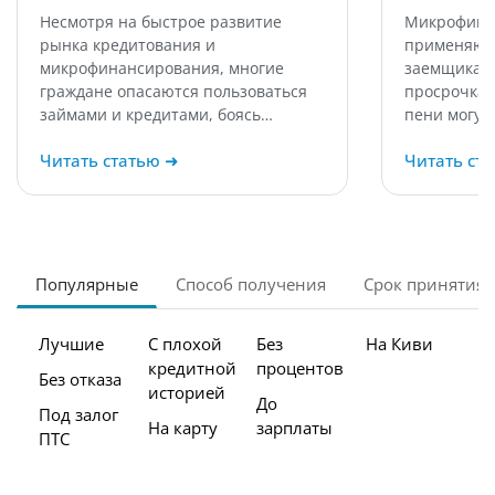
Несмотря на быстрое развитие
Микрофина
рынка кредитования и
применяют 
микрофинансирования, многие
заемщикам,
граждане опасаются пользоваться
просрочка 
займами и кредитами, боясь…
пени могут
Читать статью
➜
Читать ст
Популярные
Способ получения
Срок принятия
Лучшие
С плохой
Без
На Киви
кредитной
процентов
Без отказа
историей
До
Под залог
На карту
зарплаты
ПТС