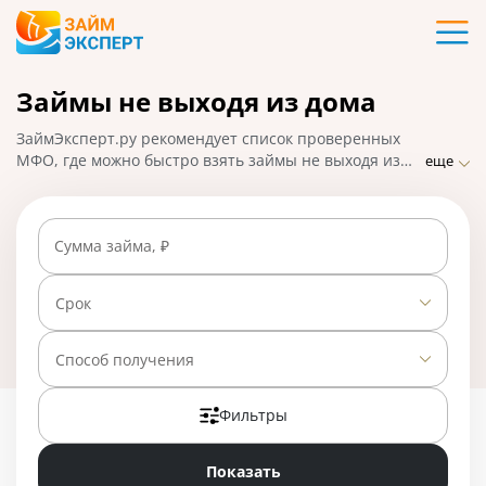
Карты
Займы не выходя из дома
Кредиты
ЗаймЭксперт.ру рекомендует список проверенных
Ипотека
МФО, где можно быстро взять займы не выходя из
еще
дома на карту, счет, электронный кошелек. Онлайн-
заявки принимаются и одобряются круглосуточно, в
Займы
праздничные и выходные дни, микрозайм можно
Сумма займа, ₽
получить в течение часа с момента подачи запроса.
На 01.05.2025 вам доступно 26 предложений со
Вклады
ставкой от 0% в день.
Срок
Бизнес
Способ получения
Фильтры
Банки
Показать