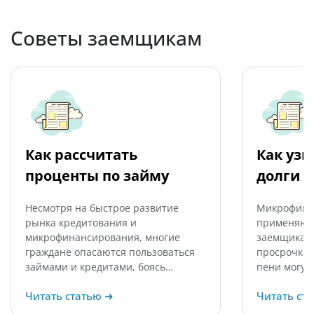
Советы заемщикам
Как рассчитать
Как узн
проценты по займу
долги 
Несмотря на быстрое развитие
Микрофина
рынка кредитования и
применяют 
микрофинансирования, многие
заемщикам,
граждане опасаются пользоваться
просрочка 
займами и кредитами, боясь…
пени могут
Читать статью
➜
Читать ст