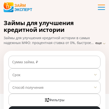
Карты
Займы для улучшения
Кредиты
кредитной истории
Ипотека
Займы для улучшения кредитной истории в самых
надежных МФО: процентная ставка от 0%, быстрое
еще
решение по онлайн-заявке. Микрозаймы для
Займы
исправления КИ выдаются почти без отказа: деньги
могут взять заемщики с просрочками по текущим
Сумма займа, ₽
задолженностям, пенсионеры, студенты. На
Вклады
01.05.2025 вам доступно 26 предложений со ставкой
от 0% в день.
Срок
Бизнес
Способ получения
Банки
Фильтры