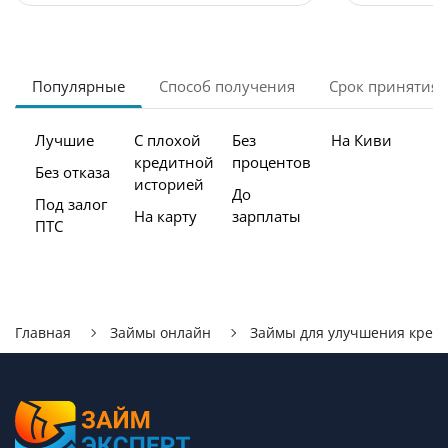
Популярные
Способ получения
Срок принятия
Лучшие
С плохой
Без
На Киви
кредитной
процентов
Без отказа
историей
До
Под залог
На карту
зарплаты
ПТС
Главная
Займы онлайн
Займы для улучшения кред