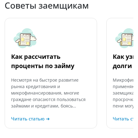
Советы заемщикам
Как рассчитать
Как узн
проценты по займу
долги 
Несмотря на быстрое развитие
Микрофина
рынка кредитования и
применяют 
микрофинансирования, многие
заемщикам,
граждане опасаются пользоваться
просрочка 
займами и кредитами, боясь…
пени могут
Читать статью
➜
Читать ст