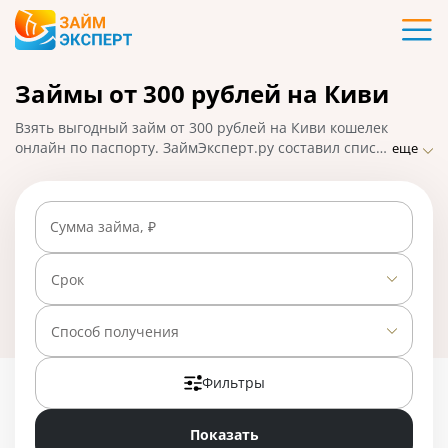
Карты
Займы от 300 рублей на Киви
Кредиты
Взять выгодный займ от 300 рублей на Киви кошелек
Ипотека
онлайн по паспорту. ЗаймЭксперт.ру составил список
еще
МФО, где можно взять микрозайм от 300 рублей на
QIWI: оформление онлайн-заявки, деньги выдаются
Займы
на выгодных условиях на короткий срок. На
Сумма займа, ₽
01.05.2025 вам доступно 25 предложений со ставкой
от 0% в день.
Вклады
Срок
Бизнес
Способ получения
Фильтры
Банки
Показать