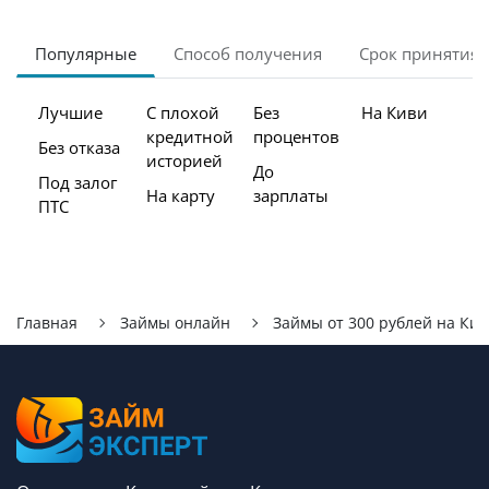
Популярные
Способ получения
Срок принятия
Лучшие
С плохой
Без
На Киви
кредитной
процентов
Без отказа
историей
До
Под залог
На карту
зарплаты
ПТС
Главная
Займы онлайн
Займы от 300 рублей на Ки