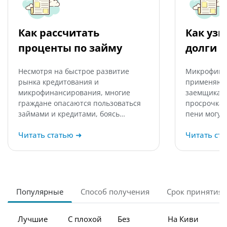
Как рассчитать
Как узн
проценты по займу
долги 
Несмотря на быстрое развитие
Микрофина
рынка кредитования и
применяют 
микрофинансирования, многие
заемщикам,
граждане опасаются пользоваться
просрочка 
займами и кредитами, боясь…
пени могут
Читать статью
➜
Читать ст
Популярные
Способ получения
Срок принятия
Лучшие
С плохой
Без
На Киви