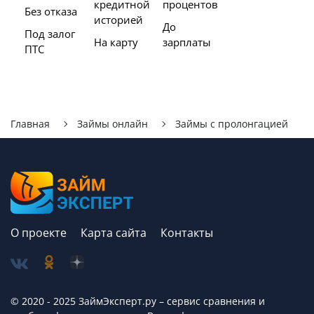
кредитной
процентов
Без отказа
историей
До
Под залог
На карту
зарплаты
ПТС
Главная
Займы онлайн
Займы с пролонгацией
О проекте
Карта сайта
Контакты
© 2020 - 2025 ЗаймЭксперт.ру – сервис cравнения и