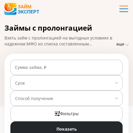
Карты
Займы с пролонгацией
Кредиты
Взять займ с пролонгацией на выгодных условиях в
Ипотека
надежном МФО из списка составленным
еще
ЗаймЭксперт.ру. Быстрое оформление онлайн-заявки
на микрозайм с продлением срока возврата,
Займы
мгновенный перевод денег на карту, кошелек
Сумма займа, ₽
заемщика или получение наличными в день
обращения. На 01.05.2025 вам доступно 28
Вклады
предложений со ставкой от 0% в день.
Срок
Бизнес
Способ получения
Фильтры
Банки
Показать