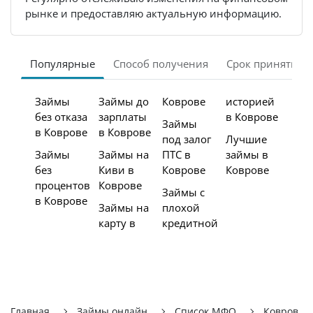
рынке и предоставляю актуальную информацию.
Популярные
Способ получения
Срок принятия 
Займы
Займы до
Коврове
историей
без отказа
зарплаты
в Коврове
Займы
в Коврове
в Коврове
под залог
Лучшие
Займы
Займы на
ПТС в
займы в
без
Киви в
Коврове
Коврове
процентов
Коврове
Займы с
в Коврове
Займы на
плохой
карту в
кредитной
Главная
Займы онлайн
Список МФО
Ковров