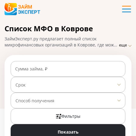
Карты
Список МФО в Коврове
Кредиты
ЗаймЭксперт.ру предлагает полный список
Ипотека
микрофинансовых организаций в Коврове, где можно
еще
взять микрозаймы онлайн в считанные минуты.
Самые надежные МФО с минимальными
Займы
требованиями и проверками, быстрым оформлением
Сумма займа, ₽
и высоким процентом одобрения заявок. На
01.05.2025 вам доступно 28 предложений со ставкой
Вклады
от 0% в день.
Срок
Бизнес
Способ получения
Фильтры
Банки
Показать