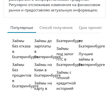
Регулярно отслеживаю изменения на финансовом
рынке и предоставляю актуальную информацию.
Популярные
Способ получения
Срок принятия 
Займы
Займы до
Екатеринбурге
в
без отказа
зарплаты
Екатеринбурге
Займы
в
в
под залог
Лучшие
Екатеринбурге
Екатеринбурге
ПТС в
займы в
Займы
Займы на
Екатеринбурге
Екатеринбурге
без
Киви в
Займы с
процентов
Екатеринбурге
плохой
в
Займы на
кредитной
Екатеринбурге
карту в
историей