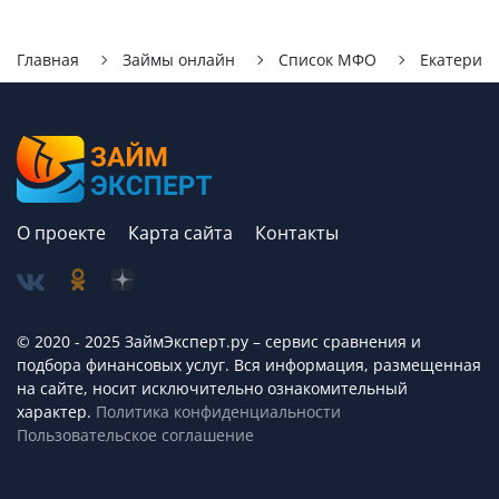
Главная
Займы онлайн
Список МФО
Екатерин
О проекте
Карта сайта
Контакты
© 2020 - 2025 ЗаймЭксперт.ру – сервис cравнения и
подбора финансовых услуг. Вся информация, размещенная
на сайте, носит исключительно ознакомительный
характер.
Политика конфиденциальности
Пользовательское соглашение