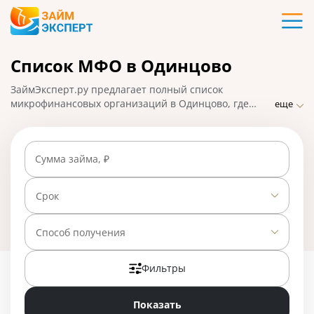
Карты
Список МФО в Одинцово
Кредиты
ЗаймЭксперт.ру предлагает полный список
Ипотека
микрофинансовых организаций в Одинцово, где
еще
можно взять микрозаймы онлайн в считанные
минуты. Самые надежные МФО с минимальными
Займы
требованиями и проверками, быстрым оформлением
Сумма займа, ₽
и высоким процентом одобрения заявок. На
01.05.2025 вам доступно 28 предложений со ставкой
Вклады
от 0% в день.
Срок
Бизнес
Способ получения
Фильтры
Банки
Показать