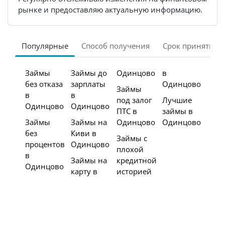
рынке и предоставляю актуальную информацию.
Популярные
Способ получения
Срок принятия 
Займы
Займы до
Одинцово
в
без отказа
зарплаты
Одинцово
Займы
в
в
под залог
Лучшие
Одинцово
Одинцово
ПТС в
займы в
Займы
Займы на
Одинцово
Одинцово
без
Киви в
Займы с
процентов
Одинцово
плохой
в
Займы на
кредитной
Одинцово
карту в
историей