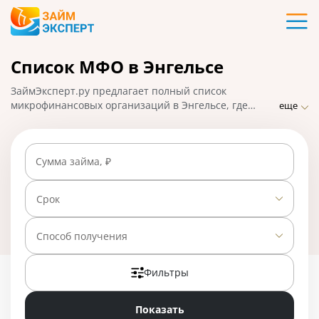
Карты
Список МФО в Энгельсе
Кредиты
ЗаймЭксперт.ру предлагает полный список
Ипотека
микрофинансовых организаций в Энгельсе, где
еще
можно взять микрозаймы онлайн в считанные
минуты. Самые надежные МФО с минимальными
Займы
требованиями и проверками, быстрым оформлением
Сумма займа, ₽
и высоким процентом одобрения заявок. На
01.05.2025 вам доступно 28 предложений со ставкой
Вклады
от 0% в день.
Срок
Бизнес
Способ получения
Фильтры
Банки
Показать