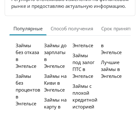
рынке и предоставляю актуальную информацию.
Популярные
Способ получения
Срок принятия 
Займы
Займы до
Энгельсе
в
без отказа
зарплаты
Энгельсе
Займы
в
в
под залог
Лучшие
Энгельсе
Энгельсе
ПТС в
займы в
Займы
Займы на
Энгельсе
Энгельсе
без
Киви в
Займы с
процентов
Энгельсе
плохой
в
Займы на
кредитной
Энгельсе
карту в
историей