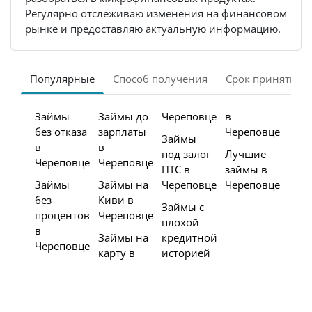
Регулярно отслеживаю изменения на финансовом
рынке и предоставляю актуальную информацию.
Популярные
Способ получения
Срок принятия 
Займы
Займы до
Череповце
в
без отказа
зарплаты
Череповце
Займы
в
в
под залог
Лучшие
Череповце
Череповце
ПТС в
займы в
Займы
Займы на
Череповце
Череповце
без
Киви в
Займы с
процентов
Череповце
плохой
в
Займы на
кредитной
Череповце
карту в
историей