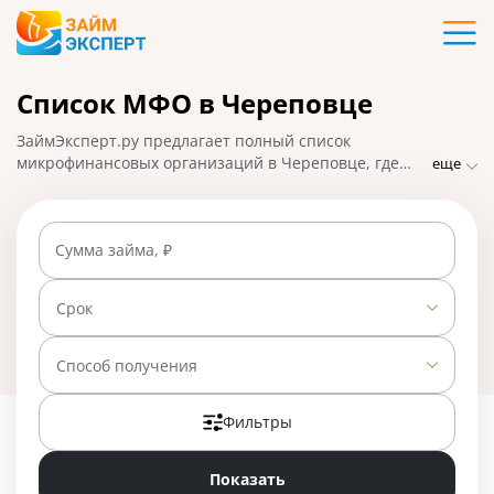
Карты
Список МФО в Череповце
Кредиты
ЗаймЭксперт.ру предлагает полный список
Ипотека
микрофинансовых организаций в Череповце, где
еще
можно взять микрозаймы онлайн в считанные
минуты. Самые надежные МФО с минимальными
Займы
требованиями и проверками, быстрым оформлением
Сумма займа, ₽
и высоким процентом одобрения заявок. На
01.05.2025 вам доступно 28 предложений со ставкой
Вклады
от 0% в день.
Срок
Бизнес
Способ получения
Фильтры
Банки
Показать