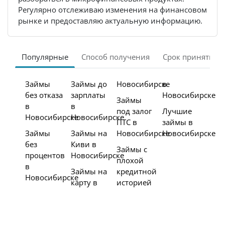
Регулярно отслеживаю изменения на финансовом
рынке и предоставляю актуальную информацию.
Популярные
Способ получения
Срок принятия 
Займы
Займы до
Новосибирске
в
без отказа
зарплаты
Новосибирске
Займы
в
в
под залог
Лучшие
Новосибирске
Новосибирске
ПТС в
займы в
Займы
Займы на
Новосибирске
Новосибирске
без
Киви в
Займы с
процентов
Новосибирске
плохой
в
Займы на
кредитной
Новосибирске
карту в
историей