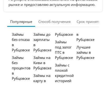
рынке и предоставляю актуальную информацию.
Популярные
Способ получения
Срок принятия 
Займы
Займы до
Рубцовске
в
без отказа
зарплаты
Рубцовске
Займы
в
в
под залог
Лучшие
Рубцовске
Рубцовске
ПТС в
займы в
Займы
Займы на
Рубцовске
Рубцовске
без
Киви в
Займы с
процентов
Рубцовске
плохой
в
Займы на
кредитной
Рубцовске
карту в
историей