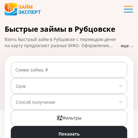
Карты
Быстрые займы в Рубцовске
Кредиты
Взять быстрый займ в Рубцовске с переводом денег
Ипотека
на карту предлагают разные МФО. Оформление
еще
заявки происходит онлайн, что облегчает получение
займа. На ЗаймЭксперт.ру собраны лучшие
Займы
предложения срочных займов от разных компаний.
Сумма займа, ₽
На 01.05.2025 вам доступно 24 предложения со
ставкой от 0% в день.
Вклады
Срок
Бизнес
Способ получения
Фильтры
Банки
Показать