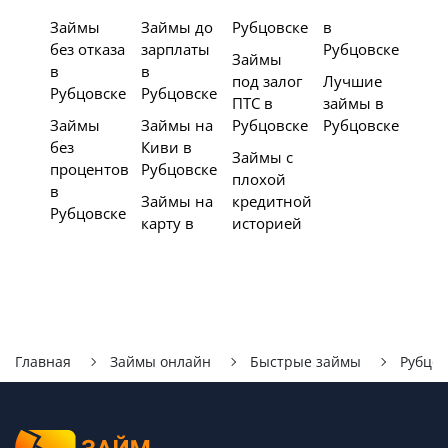
Займы
Займы до
Рубцовске
в
без отказа
зарплаты
Рубцовске
Займы
в
в
под залог
Лучшие
Рубцовске
Рубцовске
ПТС в
займы в
Займы
Займы на
Рубцовске
Рубцовске
без
Киви в
Займы с
процентов
Рубцовске
плохой
в
Займы на
кредитной
Рубцовске
карту в
историей
Главная
Займы онлайн
Быстрые займы
Рубцов