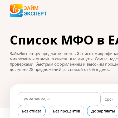
Список МФО в Е
ЗаймЭксперт.ру предлагает полный список микрофинан
микрозаймы онлайн в считанные минуты. Самые на
проверками, быстрым оформлением и высоким процент
доступно 28 предложений со ставкой от 0% в день.
Сумма займа, ₽
Срок
Без отказа
Без процентов
До зарплаты