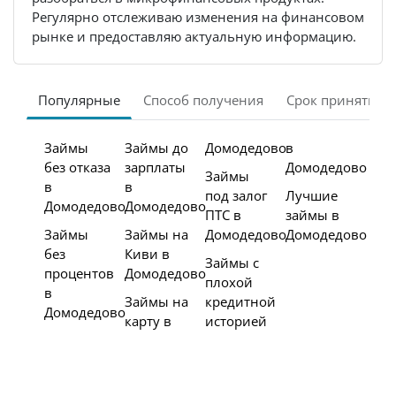
Регулярно отслеживаю изменения на финансовом
рынке и предоставляю актуальную информацию.
Популярные
Способ получения
Срок принятия 
Займы
Займы до
Домодедово
в
без отказа
зарплаты
Домодедово
Займы
в
в
под залог
Лучшие
Домодедово
Домодедово
ПТС в
займы в
Займы
Займы на
Домодедово
Домодедово
без
Киви в
Займы с
процентов
Домодедово
плохой
в
Займы на
кредитной
Домодедово
карту в
историей