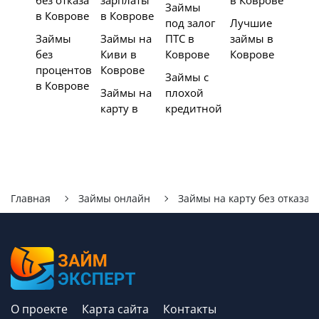
без отказа
зарплаты
в Коврове
Займы
в Коврове
в Коврове
под залог
Лучшие
Займы
Займы на
ПТС в
займы в
без
Киви в
Коврове
Коврове
процентов
Коврове
Займы с
в Коврове
Займы на
плохой
карту в
кредитной
Главная
Займы онлайн
Займы на карту без отказа
О проекте
Карта сайта
Контакты