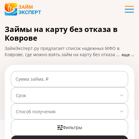
Карты
Займы на карту без отказа в
Кредиты
Коврове
Ипотека
ЗаймЭксперт.ру предлагает список надежных МФО в
Коврове, где можно взять займ на карту без отказа по
еще
паспорту. Оформите микрозайм онлайн: самые
Займы
выгодные предложения, быстрое решение по заявке,
высокий процент одобрения и моментальное
Сумма займа, ₽
перечисление средств. На 01.05.2025 вам доступно
Вклады
24 предложения со ставкой от 0% в день.
Срок
Бизнес
Способ получения
Банки
Фильтры