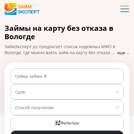
Карты
Займы на карту без отказа в
Кредиты
Вологде
Ипотека
ЗаймЭксперт.ру предлагает список надежных МФО в
Вологде, где можно взять займ на карту без отказа по
еще
паспорту. Оформите микрозайм онлайн: самые
Займы
выгодные предложения, быстрое решение по заявке,
высокий процент одобрения и моментальное
Сумма займа, ₽
перечисление средств. На 01.05.2025 вам доступно
Вклады
24 предложения со ставкой от 0% в день.
Срок
Бизнес
Способ получения
Банки
Фильтры