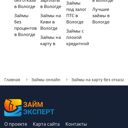
без отказа
зарплаты
в Вологде
Займы
в Вологде
в Вологде
под залог
Лучшие
Займы
Займы на
ПТС в
займы в
без
Киви в
Вологде
Вологде
процентов
Вологде
Займы с
в Вологде
Займы на
плохой
карту в
кредитной
Главная
Займы онлайн
Займы на карту без отказа
О проекте
Карта сайта
Контакты