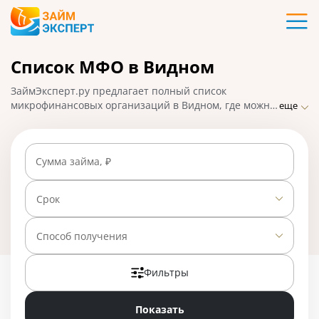
Карты
Список МФО в Видном
Кредиты
ЗаймЭксперт.ру предлагает полный список
Ипотека
микрофинансовых организаций в Видном, где можно
еще
взять микрозаймы онлайн в считанные минуты.
Самые надежные МФО с минимальными
Займы
требованиями и проверками, быстрым оформлением
Сумма займа, ₽
и высоким процентом одобрения заявок. На
01.05.2025 вам доступно 28 предложений со ставкой
Вклады
от 0% в день.
Срок
Бизнес
Способ получения
Фильтры
Банки
Показать