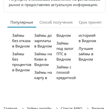
рынке и предоставляю актуальную информацию.
Популярные
Способ получения
Срок принятия 
Займы
Займы до
Видном
историей
без отказа
зарплаты
в Видном
Займы
в Видном
в Видном
под залог
Лучшие
Займы
Займы на
ПТС в
займы в
без
Киви в
Видном
Видном
процентов
Видном
Займы с
в Видном
Займы на
плохой
карту в
кредитной
Главная
Займы онлайн
Список МФО
Видное