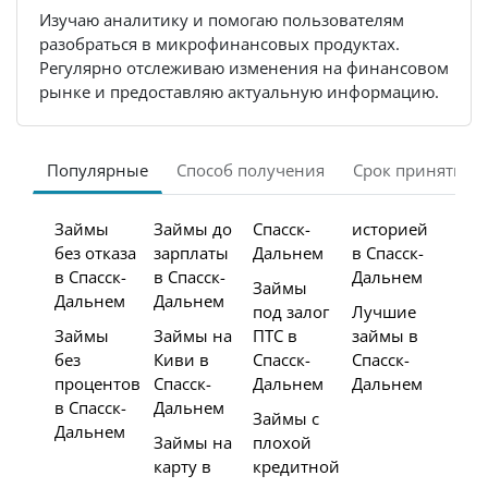
Изучаю аналитику и помогаю пользователям
разобраться в микрофинансовых продуктах.
Регулярно отслеживаю изменения на финансовом
рынке и предоставляю актуальную информацию.
Популярные
Способ получения
Срок принятия 
Займы
Займы до
Спасск-
историей
без отказа
зарплаты
Дальнем
в Спасск-
в Спасск-
в Спасск-
Дальнем
Займы
Дальнем
Дальнем
под залог
Лучшие
Займы
Займы на
ПТС в
займы в
без
Киви в
Спасск-
Спасск-
процентов
Спасск-
Дальнем
Дальнем
в Спасск-
Дальнем
Займы с
Дальнем
Займы на
плохой
карту в
кредитной