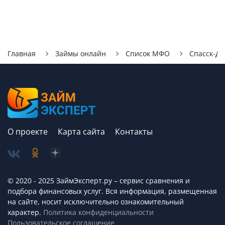
Главная
Займы онлайн
Список МФО
Спасск-Д
О проекте
Карта сайта
Контакты
© 2020 - 2025 ЗаймЭксперт.ру – сервис cравнения и
подбора финансовых услуг. Вся информация, размещенная
на сайте, носит исключительно ознакомительный
характер.
Политика конфиденциальности
Пользовательское соглашение