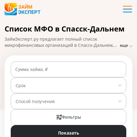
Карты
Список МФО в Спасск-Дальнем
Кредиты
ЗаймЭксперт.ру предлагает полный список
Ипотека
микрофинансовых организаций в Спасск-Дальнем,
еще
где можно взять микрозаймы онлайн в считанные
минуты. Самые надежные МФО с минимальными
Займы
требованиями и проверками, быстрым оформлением
Сумма займа, ₽
и высоким процентом одобрения заявок. На
01.05.2025 вам доступно 28 предложений со ставкой
Вклады
от 0% в день.
Срок
Бизнес
Способ получения
Фильтры
Банки
Показать