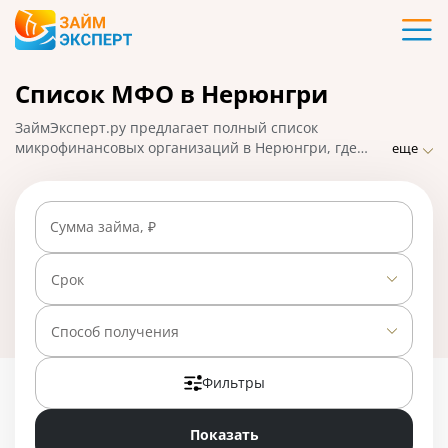
Карты
Список МФО в Нерюнгри
Кредиты
ЗаймЭксперт.ру предлагает полный список
Ипотека
микрофинансовых организаций в Нерюнгри, где
еще
можно взять микрозаймы онлайн в считанные
минуты. Самые надежные МФО с минимальными
Займы
требованиями и проверками, быстрым оформлением
Сумма займа, ₽
и высоким процентом одобрения заявок. На
01.05.2025 вам доступно 28 предложений со ставкой
Вклады
от 0% в день.
Срок
Бизнес
Способ получения
Фильтры
Банки
Показать