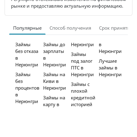
рынке и предоставляю актуальную информацию.
Популярные
Способ получения
Срок принятия 
Займы
Займы до
Нерюнгри
в
без отказа
зарплаты
Нерюнгри
Займы
в
в
под залог
Лучшие
Нерюнгри
Нерюнгри
ПТС в
займы в
Займы
Займы на
Нерюнгри
Нерюнгри
без
Киви в
Займы с
процентов
Нерюнгри
плохой
в
Займы на
кредитной
Нерюнгри
карту в
историей