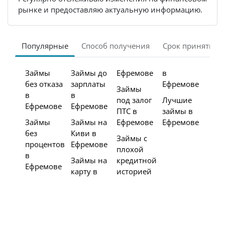
рынке и предоставляю актуальную информацию.
Популярные
Способ получения
Срок принятия 
Займы
Займы до
Ефремове
в
без отказа
зарплаты
Ефремове
Займы
в
в
под залог
Лучшие
Ефремове
Ефремове
ПТС в
займы в
Займы
Займы на
Ефремове
Ефремове
без
Киви в
Займы с
процентов
Ефремове
плохой
в
Займы на
кредитной
Ефремове
карту в
историей