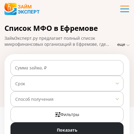
Карты
Список МФО в Ефремове
Кредиты
ЗаймЭксперт.ру предлагает полный список
Ипотека
микрофинансовых организаций в Ефремове, где
еще
можно взять микрозаймы онлайн в считанные
минуты. Самые надежные МФО с минимальными
Займы
требованиями и проверками, быстрым оформлением
Сумма займа, ₽
и высоким процентом одобрения заявок. На
01.05.2025 вам доступно 28 предложений со ставкой
Вклады
от 0% в день.
Срок
Бизнес
Способ получения
Фильтры
Банки
Показать