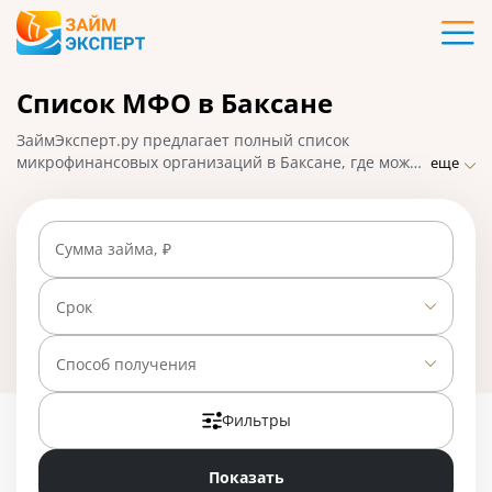
Карты
Список МФО в Баксане
Кредиты
ЗаймЭксперт.ру предлагает полный список
Ипотека
микрофинансовых организаций в Баксане, где можно
еще
взять микрозаймы онлайн в считанные минуты.
Самые надежные МФО с минимальными
Займы
требованиями и проверками, быстрым оформлением
Сумма займа, ₽
и высоким процентом одобрения заявок. На
01.05.2025 вам доступно 28 предложений со ставкой
Вклады
от 0% в день.
Срок
Бизнес
Способ получения
Фильтры
Банки
Показать