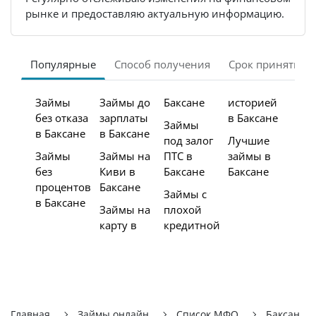
рынке и предоставляю актуальную информацию.
Популярные
Способ получения
Срок принятия 
Займы
Займы до
Баксане
историей
без отказа
зарплаты
в Баксане
Займы
в Баксане
в Баксане
под залог
Лучшие
Займы
Займы на
ПТС в
займы в
без
Киви в
Баксане
Баксане
процентов
Баксане
Займы с
в Баксане
Займы на
плохой
карту в
кредитной
Главная
Займы онлайн
Список МФО
Баксан