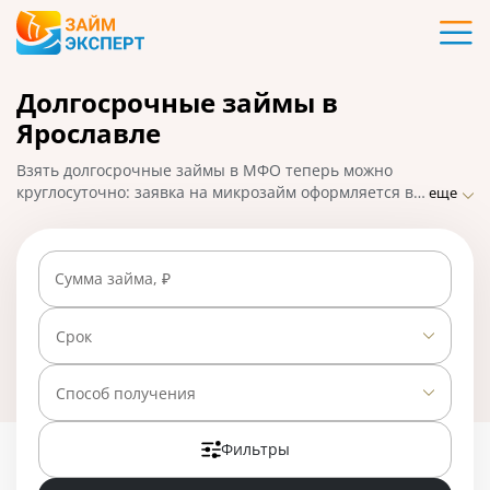
Карты
Долгосрочные займы в
Кредиты
Ярославле
Ипотека
Взять долгосрочные займы в МФО теперь можно
круглосуточно: заявка на микрозайм оформляется в
еще
удобном формате – онлайн. ЗаймЭксперт собрал
Займы
список самых лучших предложений от популярных
микрофинансовых компаний в Ярославле, где деньги
Сумма займа, ₽
можно получить быстро и по низкой процентной
Вклады
ставке. На 01.05.2025 вам доступно 23 предложения
со ставкой от 0% в день.
Срок
Бизнес
Способ получения
Банки
Фильтры