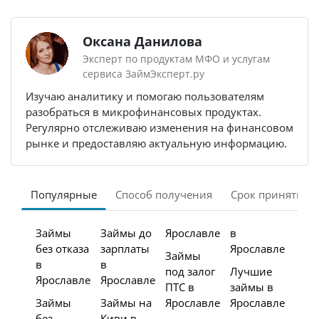
Оксана Данилова
Эксперт по продуктам МФО и услугам
сервиса ЗаймЭксперт.ру
Изучаю аналитику и помогаю пользователям
разобраться в микрофинансовых продуктах.
Регулярно отслеживаю изменения на финансовом
рынке и предоставляю актуальную информацию.
Популярные
Способ получения
Срок принятия 
Займы
Займы до
Ярославле
в
без отказа
зарплаты
Ярославле
Займы
в
в
под залог
Лучшие
Ярославле
Ярославле
ПТС в
займы в
Займы
Займы на
Ярославле
Ярославле
без
Киви в