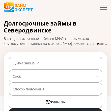
Карты
Долгосрочные займы в
Кредиты
Северодвинске
Ипотека
Взять долгосрочные займы в МФО теперь можно
круглосуточно: заявка на микрозайм оформляется в
еще
удобном формате – онлайн. ЗаймЭксперт собрал
Займы
список самых лучших предложений от популярных
микрофинансовых компаний в Северодвинске, где
Сумма займа, ₽
деньги можно получить быстро и по низкой
Вклады
процентной ставке. На 01.05.2025 вам доступно 23
предложения со ставкой от 0% в день.
Срок
Бизнес
Способ получения
Банки
Фильтры