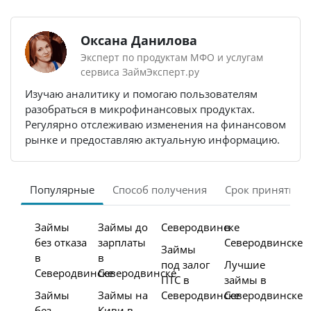
Оксана Данилова
Эксперт по продуктам МФО и услугам
сервиса ЗаймЭксперт.ру
Изучаю аналитику и помогаю пользователям
разобраться в микрофинансовых продуктах.
Регулярно отслеживаю изменения на финансовом
рынке и предоставляю актуальную информацию.
Популярные
Способ получения
Срок принятия 
Займы
Займы до
Северодвинске
в
без отказа
зарплаты
Северодвинске
Займы
в
в
под залог
Лучшие
Северодвинске
Северодвинске
ПТС в
займы в
Займы
Займы на
Северодвинске
Северодвинске
без
Киви в