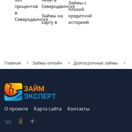
Займы с
процентов
Северодвинске
плохой
в
Займы на
кредитной
Северодвинске
карту в
историей
Главная
Займы онлайн
Долгосрочные займы
С
О проекте
Карта сайта
Контакты