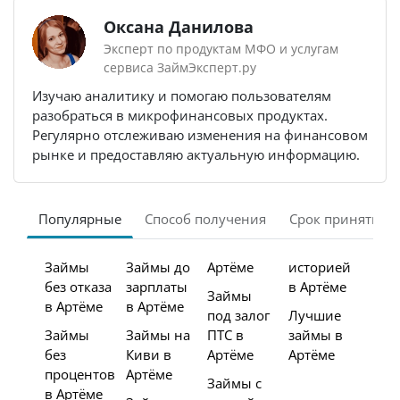
Оксана Данилова
Эксперт по продуктам МФО и услугам
сервиса ЗаймЭксперт.ру
Изучаю аналитику и помогаю пользователям
разобраться в микрофинансовых продуктах.
Регулярно отслеживаю изменения на финансовом
рынке и предоставляю актуальную информацию.
Популярные
Способ получения
Срок принятия 
Займы
Займы до
Артёме
историей
без отказа
зарплаты
в Артёме
Займы
в Артёме
в Артёме
под залог
Лучшие
Займы
Займы на
ПТС в
займы в
без
Киви в
Артёме
Артёме
процентов
Артёме
Займы с
в Артёме