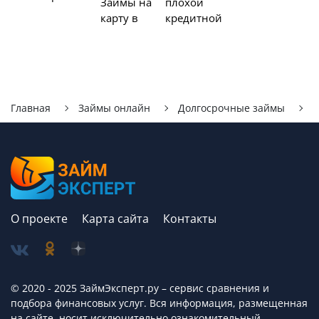
Займы на
плохой
карту в
кредитной
Главная
Займы онлайн
Долгосрочные займы
А
О проекте
Карта сайта
Контакты
© 2020 - 2025 ЗаймЭксперт.ру – сервис cравнения и
подбора финансовых услуг. Вся информация, размещенная
на сайте, носит исключительно ознакомительный