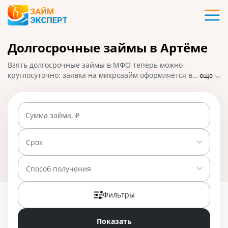
Карты
Долгосрочные займы в Артёме
Кредиты
Взять долгосрочные займы в МФО теперь можно
Ипотека
круглосуточно: заявка на микрозайм оформляется в
еще
удобном формате – онлайн. ЗаймЭксперт собрал
список самых лучших предложений от популярных
Займы
микрофинансовых компаний в Артёме, где деньги
Сумма займа, ₽
можно получить быстро и по низкой процентной
ставке. На 01.05.2025 вам доступно 23 предложения
Вклады
со ставкой от 0% в день.
Срок
Бизнес
Способ получения
Фильтры
Банки
Показать