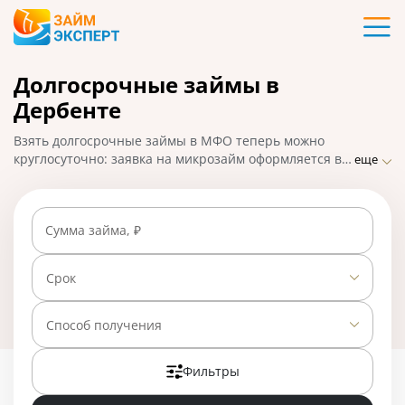
Карты
Долгосрочные займы в
Кредиты
Дербенте
Ипотека
Взять долгосрочные займы в МФО теперь можно
круглосуточно: заявка на микрозайм оформляется в
еще
удобном формате – онлайн. ЗаймЭксперт собрал
Займы
список самых лучших предложений от популярных
микрофинансовых компаний в Дербенте, где деньги
Сумма займа, ₽
можно получить быстро и по низкой процентной
Вклады
ставке. На 01.05.2025 вам доступно 23 предложения
со ставкой от 0% в день.
Срок
Бизнес
Способ получения
Банки
Фильтры