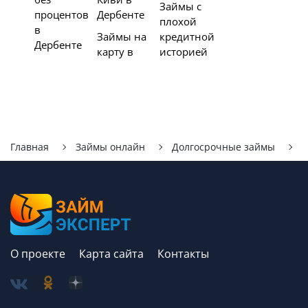
Займы с
процентов
Дербенте
плохой
в
Займы на
кредитной
Дербенте
карту в
историей
Главная
Займы онлайн
Долгосрочные займы
Д
О проекте
Карта сайта
Контакты