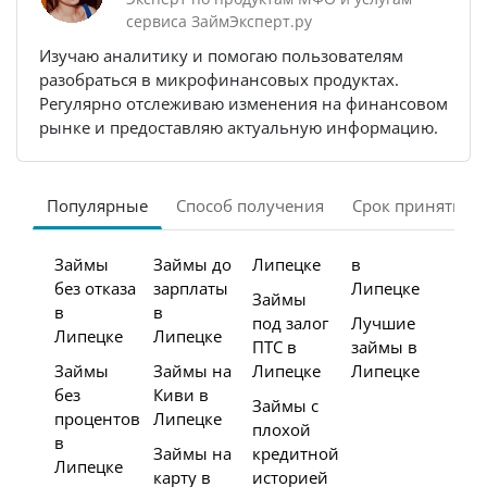
сервиса ЗаймЭксперт.ру
Изучаю аналитику и помогаю пользователям
разобраться в микрофинансовых продуктах.
Регулярно отслеживаю изменения на финансовом
рынке и предоставляю актуальную информацию.
Популярные
Способ получения
Срок принятия 
Займы
Займы до
Липецке
в
без отказа
зарплаты
Липецке
Займы
в
в
под залог
Лучшие
Липецке
Липецке
ПТС в
займы в
Займы
Займы на
Липецке
Липецке
без
Киви в
Займы с
процентов
Липецке
плохой
в
Займы на
кредитной
Липецке
карту в
историей