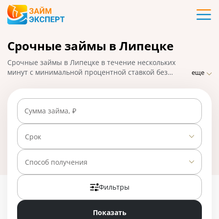
Карты
Срочные займы в Липецке
Кредиты
Срочные займы в Липецке в течение нескольких
Ипотека
минут с минимальной процентной ставкой без
еще
посещения МФО. ЗаймЭксперт.ру подобрал лучшие
варианты микрозаймов, взять которые можно с
Займы
помощью онлайн-заявки с быстрым перечислением
Сумма займа, ₽
средств на банковскую карту. На 01.05.2025 вам
доступно 23 предложения со ставкой от 0% в день.
Вклады
Срок
Бизнес
Способ получения
Фильтры
Банки
Показать