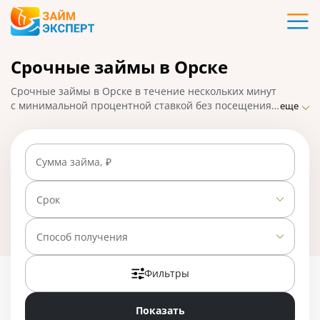
Карты
Срочные займы в Орске
Кредиты
Срочные займы в Орске в течение нескольких минут
Ипотека
с минимальной процентной ставкой без посещения
еще
МФО. ЗаймЭксперт.ру подобрал лучшие варианты
микрозаймов, взять которые можно с помощью
Займы
онлайн-заявки с быстрым перечислением средств на
Сумма займа, ₽
банковскую карту. На 01.05.2025 вам доступно 23
предложения со ставкой от 0% в день.
Вклады
Срок
Бизнес
Способ получения
Фильтры
Банки
Показать