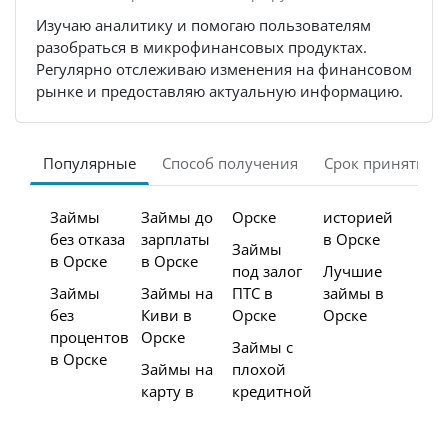
Изучаю аналитику и помогаю пользователям
разобраться в микрофинансовых продуктах.
Регулярно отслеживаю изменения на финансовом
рынке и предоставляю актуальную информацию.
Популярные
Способ получения
Срок принятия 
Займы
Займы до
Орске
историей
без отказа
зарплаты
в Орске
Займы
в Орске
в Орске
под залог
Лучшие
Займы
Займы на
ПТС в
займы в
без
Киви в
Орске
Орске
процентов
Орске
Займы с
в Орске
Займы на
плохой
карту в
кредитной