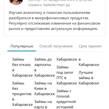
сервиса ЗаймЭксперт.ру
Изучаю аналитику и помогаю пользователям
разобраться в микрофинансовых продуктах.
Регулярно отслеживаю изменения на финансовом
рынке и предоставляю актуальную информацию.
Популярные
Способ получения
Срок принятия 
Займы
Займы до
Хабаровске
в
без отказа
зарплаты
Хабаровске
Займы
в
в
под залог
Лучшие
Хабаровске
Хабаровске
ПТС в
займы в
Займы
Займы на
Хабаровске
Хабаровске
без
Киви в
Займы с
процентов
Хабаровске
плохой
в
Займы на
кредитной
Хабаровске
карту в
историей