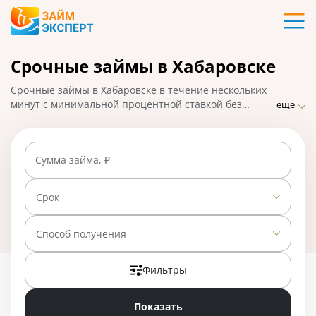
Карты
Срочные займы в Хабаровске
Кредиты
Срочные займы в Хабаровске в течение нескольких
Ипотека
минут с минимальной процентной ставкой без
еще
посещения МФО. ЗаймЭксперт.ру подобрал лучшие
варианты микрозаймов, взять которые можно с
Займы
помощью онлайн-заявки с быстрым перечислением
Сумма займа, ₽
средств на банковскую карту. На 01.05.2025 вам
доступно 23 предложения со ставкой от 0% в день.
Вклады
Срок
Бизнес
Способ получения
Фильтры
Банки
Показать