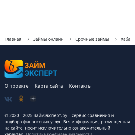
Главная
Займы онлайн
Срочные займы
Хабар
О проекте
Карта сайта
Контакты
© 2020 - 2025 ЗаймЭксперт.ру – сервис cравнения и
подбора финансовых услуг. Вся информация, размещенная
на сайте, носит исключительно ознакомительный
характер.
Политика конфиденциальности