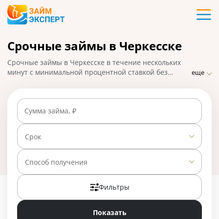
Карты
Срочные займы в Черкесске
Кредиты
Срочные займы в Черкесске в течение нескольких
Ипотека
минут с минимальной процентной ставкой без
еще
посещения МФО. ЗаймЭксперт.ру подобрал лучшие
варианты микрозаймов, взять которые можно с
Займы
помощью онлайн-заявки с быстрым перечислением
Сумма займа, ₽
средств на банковскую карту. На 01.05.2025 вам
доступно 23 предложения со ставкой от 0% в день.
Вклады
Срок
Бизнес
Способ получения
Фильтры
Банки
Показать