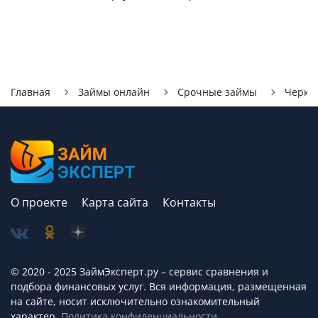
Главная
Займы онлайн
Срочные займы
Черке
О проекте
Карта сайта
Контакты
© 2020 - 2025 ЗаймЭксперт.ру – сервис cравнения и
подбора финансовых услуг. Вся информация, размещенная
на сайте, носит исключительно ознакомительный
характер.
Политика конфиденциальности