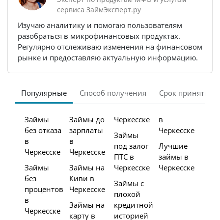
сервиса ЗаймЭксперт.ру
Изучаю аналитику и помогаю пользователям
разобраться в микрофинансовых продуктах.
Регулярно отслеживаю изменения на финансовом
рынке и предоставляю актуальную информацию.
Популярные
Способ получения
Срок принятия 
Займы
Займы до
Черкесске
в
без отказа
зарплаты
Черкесске
Займы
в
в
под залог
Лучшие
Черкесске
Черкесске
ПТС в
займы в
Займы
Займы на
Черкесске
Черкесске
без
Киви в
Займы с
процентов
Черкесске
плохой
в
Займы на
кредитной
Черкесске
карту в
историей