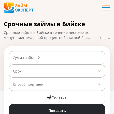
Карты
Срочные займы в Бийске
Кредиты
Срочные займы в Бийске в течение нескольких
Ипотека
минут с минимальной процентной ставкой без
еще
посещения МФО. ЗаймЭксперт.ру подобрал лучшие
варианты микрозаймов, взять которые можно с
Займы
помощью онлайн-заявки с быстрым перечислением
Сумма займа, ₽
средств на банковскую карту. На 01.05.2025 вам
доступно 23 предложения со ставкой от 0% в день.
Вклады
Срок
Бизнес
Способ получения
Фильтры
Банки
Показать