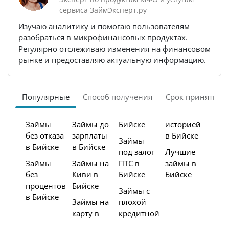
сервиса ЗаймЭксперт.ру
Изучаю аналитику и помогаю пользователям
разобраться в микрофинансовых продуктах.
Регулярно отслеживаю изменения на финансовом
рынке и предоставляю актуальную информацию.
Популярные
Способ получения
Срок принятия 
Займы
Займы до
Бийске
историей
без отказа
зарплаты
в Бийске
Займы
в Бийске
в Бийске
под залог
Лучшие
Займы
Займы на
ПТС в
займы в
без
Киви в
Бийске
Бийске
процентов
Бийске
Займы с
в Бийске
Займы на
плохой
карту в
кредитной