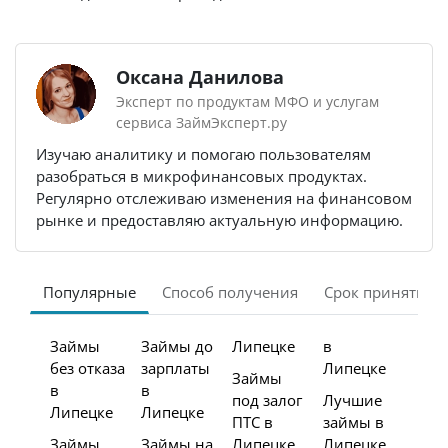
Оксана Данилова
Эксперт по продуктам МФО и услугам
сервиса ЗаймЭксперт.ру
Изучаю аналитику и помогаю пользователям
разобраться в микрофинансовых продуктах.
Регулярно отслеживаю изменения на финансовом
рынке и предоставляю актуальную информацию.
Популярные
Способ получения
Срок принятия 
Займы
Займы до
Липецке
в
без отказа
зарплаты
Липецке
Займы
в
в
под залог
Лучшие
Липецке
Липецке
ПТС в
займы в
Займы
Займы на
Липецке
Липецке