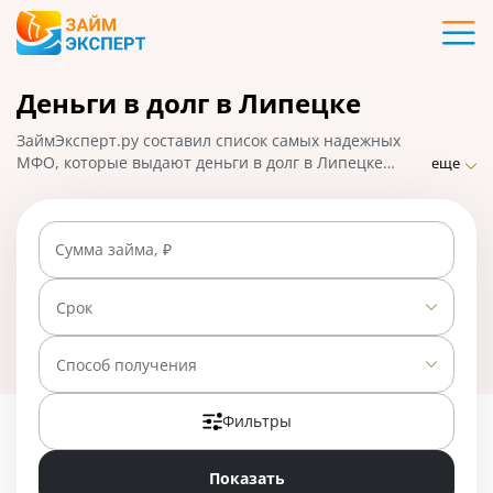
Карты
Деньги в долг в Липецке
Кредиты
ЗаймЭксперт.ру составил список самых надежных
Ипотека
МФО, которые выдают деньги в долг в Липецке
еще
практически без отказа по ставке от 0% в день.
Сравнивайте предложения и выбирайте лучшее,
Займы
подавайте заявку на микрозайм онлайн, взять деньги
Сумма займа, ₽
можно наличными или на карту, счет, кошелек. На
01.05.2025 вам доступно 23 предложения со ставкой
Вклады
от 0% в день.
Срок
Бизнес
Способ получения
Фильтры
Банки
Показать