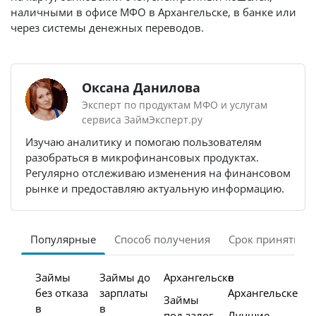
наличными в офисе МФО в Архангельске, в банке или
через системы денежных переводов.
Оксана Данилова
Эксперт по продуктам МФО и услугам
сервиса ЗаймЭксперт.ру
Изучаю аналитику и помогаю пользователям
разобраться в микрофинансовых продуктах.
Регулярно отслеживаю изменения на финансовом
рынке и предоставляю актуальную информацию.
Популярные
Способ получения
Срок принятия 
Займы
Займы до
Архангельске
в
без отказа
зарплаты
Архангельске
Займы
в
в
под залог
Лучшие