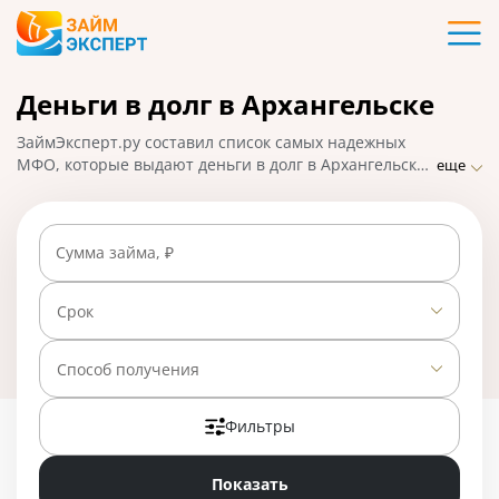
Карты
Деньги в долг в Архангельске
Кредиты
ЗаймЭксперт.ру составил список самых надежных
Ипотека
МФО, которые выдают деньги в долг в Архангельске
еще
практически без отказа по ставке от 0% в день.
Сравнивайте предложения и выбирайте лучшее,
Займы
подавайте заявку на микрозайм онлайн, взять деньги
Сумма займа, ₽
можно наличными или на карту, счет, кошелек. На
01.05.2025 вам доступно 23 предложения со ставкой
Вклады
от 0% в день.
Срок
Бизнес
Способ получения
Фильтры
Банки
Показать