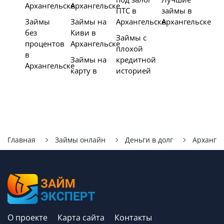
Архангельске
Архангельске
ПТС в
займы в
Займы
Займы на
Архангельске
Архангельске
без
Киви в
Займы с
процентов
Архангельске
плохой
в
Займы на
кредитной
Архангельске
карту в
историей
Главная
Займы онлайн
Деньги в долг
Архангел
О проекте
Карта сайта
Контакты