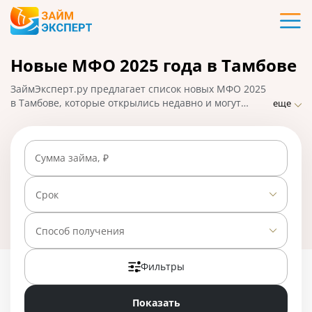
Карты
Новые МФО 2025 года в Тамбове
Кредиты
ЗаймЭксперт.ру предлагает список новых МФО 2025
Ипотека
в Тамбове, которые открылись недавно и могут
еще
предложить клиентам выгодные условия по займам.
Заемщики могут подать заявку на микрозайм онлайн,
Займы
получить одобрение в течение 30 минут и взять
Сумма займа, ₽
деньги на карту. На 01.05.2025 вам доступно 26
предложений со ставкой от 0% в день.
Вклады
Срок
Бизнес
Способ получения
Фильтры
Банки
Показать