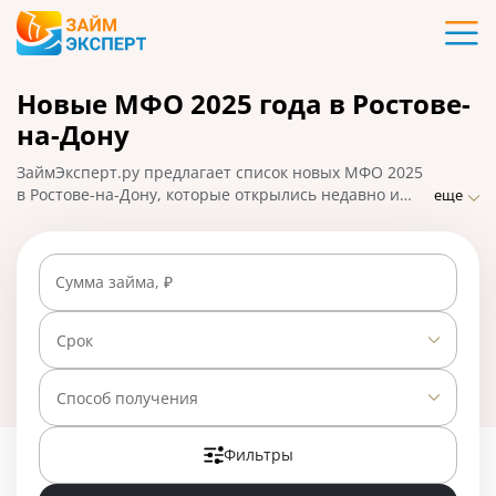
Карты
Новые МФО 2025 года в Ростове-
Кредиты
на-Дону
Ипотека
ЗаймЭксперт.ру предлагает список новых МФО 2025
в Ростове-на-Дону, которые открылись недавно и
еще
могут предложить клиентам выгодные условия по
Займы
займам. Заемщики могут подать заявку на микрозайм
онлайн, получить одобрение в течение 30 минут и
Сумма займа, ₽
взять деньги на карту. На 01.05.2025 вам доступно 26
Вклады
предложений со ставкой от 0% в день.
Срок
Бизнес
Способ получения
Банки
Фильтры