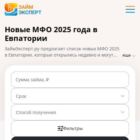
Карты
Новые МФО 2025 года в
Кредиты
Евпатории
Ипотека
ЗаймЭксперт.ру предлагает список новых МФО 2025
в Евпатории, которые открылись недавно и могут
еще
предложить клиентам выгодные условия по займам.
Займы
Заемщики могут подать заявку на микрозайм онлайн,
получить одобрение в течение 30 минут и взять
Сумма займа, ₽
деньги на карту. На 01.05.2025 вам доступно 26
Вклады
предложений со ставкой от 0% в день.
Срок
Бизнес
Способ получения
Банки
Фильтры