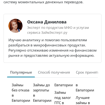
систему моментальных денежных переводов.
Оксана Данилова
Эксперт по продуктам МФО и услугам
сервиса ЗаймЭксперт.ру
Изучаю аналитику и помогаю пользователям
разобраться в микрофинансовых продуктах.
Регулярно отслеживаю изменения на финансовом
рынке и предоставляю актуальную информацию.
Популярные
Способ получения
Срок принятия 
Займы
Займы до
Евпатории
в
без отказа
зарплаты
Евпатории
Займы
в
в
под залог
Лучшие
Евпатории
Евпатории
ПТС в
займы в