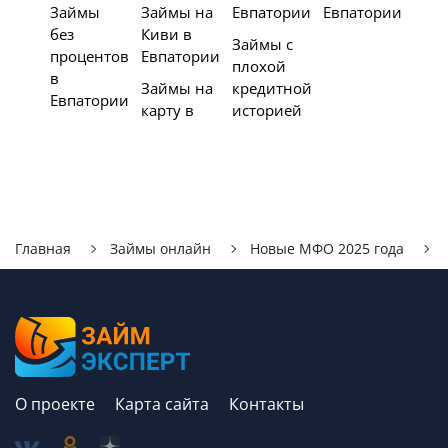
Займы
Займы на
Евпатории
Евпатории
без
Киви в
Займы с
процентов
Евпатории
плохой
в
Займы на
кредитной
Евпатории
карту в
историей
Главная
Займы онлайн
Новые МФО 2025 года
О проекте
Карта сайта
Контакты