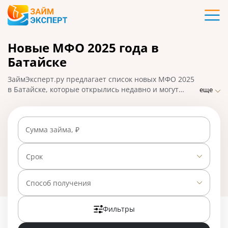
Карты
Новые МФО 2025 года в
Кредиты
Батайске
Ипотека
ЗаймЭксперт.ру предлагает список новых МФО 2025
в Батайске, которые открылись недавно и могут
еще
предложить клиентам выгодные условия по займам.
Займы
Заемщики могут подать заявку на микрозайм онлайн,
получить одобрение в течение 30 минут и взять
Сумма займа, ₽
деньги на карту. На 01.05.2025 вам доступно 26
Вклады
предложений со ставкой от 0% в день.
Срок
Бизнес
Способ получения
Банки
Фильтры