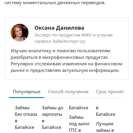
систему моментальных денежных переводов.
Оксана Данилова
Эксперт по продуктам МФО и услугам
сервиса ЗаймЭксперт.ру
Изучаю аналитику и помогаю пользователям
разобраться в микрофинансовых продуктах.
Регулярно отслеживаю изменения на финансовом
рынке и предоставляю актуальную информацию.
Популярные
Способ получения
Срок принятия 
Займы
Займы до
Батайске
в
без отказа
зарплаты
Батайске
Займы
в
в
под залог
Лучшие
Батайске
Батайске
ПТС в
займы в