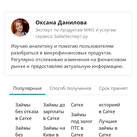
Оксана Данилова
Эксперт по продуктам МФО и услугам
сервиса ЗаймЭксперт.ру
Изучаю аналитику и помогаю пользователям
разобраться в микрофинансовых продуктах.
Регулярно отслеживаю изменения на финансовом
рынке и предоставляю актуальную информацию.
Популярные
Способ получения
Срок принятия 
Займы
Займы до
Сатке
историей
без отказа
зарплаты
в Сатке
Займы
в Сатке
в Сатке
под залог
Лучшие
Займы
Займы на
ПТС в
займы в
без
Киви в
Сатке
Сатке