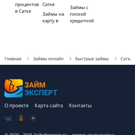
процентов
Сатке
Займы с
в Сатке
Займы на
плохой
карту в
кредитной
Главная
Займы онлайн
Быстрые займы
Сатка
О проекте
Карта сайта
Контакты
© 2020 - 2025 ЗаймЭксперт.ру – сервис cравнения и