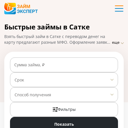
Карты
Быстрые займы в Сатке
Кредиты
Взять быстрый займ в Сатке с переводом денег на
Ипотека
карту предлагают разные МФО. Оформление заявки
еще
происходит онлайн, что облегчает получение займа.
На ЗаймЭксперт.ру собраны лучшие предложения
Займы
срочных займов от разных компаний. На 01.05.2025
Сумма займа, ₽
вам доступно 24 предложения со ставкой от 0% в
день.
Вклады
Срок
Бизнес
Способ получения
Фильтры
Банки
Показать