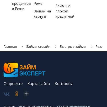
процентов
Реже
Займы с
в Реже
Займы на
плохой
карту в
кредитной
Главная
Займы онлайн
Быстрые займы
Реж
О проекте
Карта сайта
Контакты
© 2020 - 2025 ЗаймЭксперт.ру – сервис cравнения и