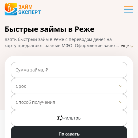
Карты
Быстрые займы в Реже
Кредиты
Взять быстрый займ в Реже с переводом денег на
Ипотека
карту предлагают разные МФО. Оформление заявки
еще
происходит онлайн, что облегчает получение займа.
На ЗаймЭксперт.ру собраны лучшие предложения
Займы
срочных займов от разных компаний. На 01.05.2025
Сумма займа, ₽
вам доступно 24 предложения со ставкой от 0% в
день.
Вклады
Срок
Бизнес
Способ получения
Фильтры
Банки
Показать