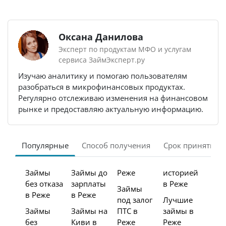
Оксана Данилова
Эксперт по продуктам МФО и услугам
сервиса ЗаймЭксперт.ру
Изучаю аналитику и помогаю пользователям
разобраться в микрофинансовых продуктах.
Регулярно отслеживаю изменения на финансовом
рынке и предоставляю актуальную информацию.
Популярные
Способ получения
Срок принятия 
Займы
Займы до
Реже
историей
без отказа
зарплаты
в Реже
Займы
в Реже
в Реже
под залог
Лучшие
Займы
Займы на
ПТС в
займы в
без
Киви в
Реже
Реже