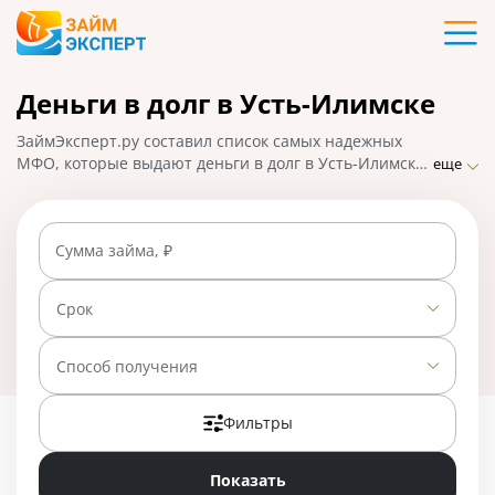
Карты
Деньги в долг в Усть-Илимске
Кредиты
ЗаймЭксперт.ру составил список самых надежных
Ипотека
МФО, которые выдают деньги в долг в Усть-Илимске
еще
практически без отказа по ставке от 0% в день.
Сравнивайте предложения и выбирайте лучшее,
Займы
подавайте заявку на микрозайм онлайн, взять деньги
Сумма займа, ₽
можно наличными или на карту, счет, кошелек. На
01.05.2025 вам доступно 23 предложения со ставкой
Вклады
от 0% в день.
Срок
Бизнес
Способ получения
Фильтры
Банки
Показать