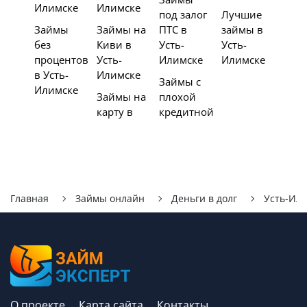
Илимске
Илимске
под залог
Лучшие
Займы
Займы на
ПТС в
займы в
без
Киви в
Усть-
Усть-
процентов
Усть-
Илимске
Илимске
в Усть-
Илимске
Займы с
Илимске
Займы на
плохой
карту в
кредитной
Главная
Займы онлайн
Деньги в долг
Усть-Ил
О проекте
Карта сайта
Контакты