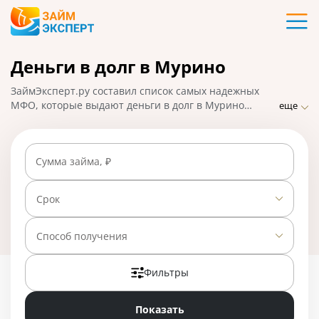
Карты
Деньги в долг в Мурино
Кредиты
ЗаймЭксперт.ру составил список самых надежных
Ипотека
МФО, которые выдают деньги в долг в Мурино
еще
практически без отказа по ставке от 0% в день.
Сравнивайте предложения и выбирайте лучшее,
Займы
подавайте заявку на микрозайм онлайн, взять деньги
Сумма займа, ₽
можно наличными или на карту, счет, кошелек. На
01.05.2025 вам доступно 23 предложения со ставкой
Вклады
от 0% в день.
Срок
Бизнес
Способ получения
Фильтры
Банки
Показать