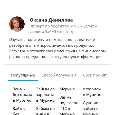
Оксана Данилова
Эксперт по продуктам МФО и услугам
сервиса ЗаймЭксперт.ру
Изучаю аналитику и помогаю пользователям
разобраться в микрофинансовых продуктах.
Регулярно отслеживаю изменения на финансовом
рынке и предоставляю актуальную информацию.
Популярные
Способ получения
Срок принятия 
Займы
Займы до
Мурино
историей
без отказа
зарплаты
в Мурино
Займы
в Мурино
в Мурино
под залог
Лучшие
Займы
Займы на
ПТС в
займы в
без
Киви в
Мурино
Мурино