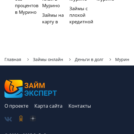
процентов
Мурино
Займы с
в Мурино
Займы на
плохой
карту в
кредитной
Главная
Займы онлайн
Деньги в долг
Мурино
О проекте
Карта сайта
Контакты