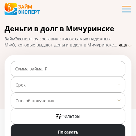
Карты
Деньги в долг в Мичуринске
Кредиты
ЗаймЭксперт.ру составил список самых надежных
Ипотека
МФО, которые выдают деньги в долг в Мичуринске
еще
практически без отказа по ставке от 0% в день.
Сравнивайте предложения и выбирайте лучшее,
Займы
подавайте заявку на микрозайм онлайн, взять деньги
Сумма займа, ₽
можно наличными или на карту, счет, кошелек. На
01.05.2025 вам доступно 23 предложения со ставкой
Вклады
от 0% в день.
Срок
Бизнес
Способ получения
Фильтры
Банки
Показать