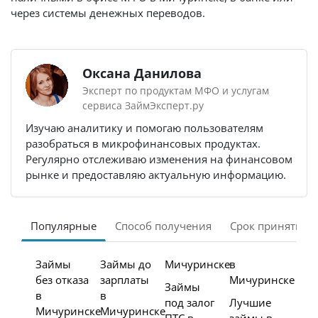
через системы денежных переводов.
Оксана Данилова
Эксперт по продуктам МФО и услугам
сервиса ЗаймЭксперт.ру
Изучаю аналитику и помогаю пользователям
разобраться в микрофинансовых продуктах.
Регулярно отслеживаю изменения на финансовом
рынке и предоставляю актуальную информацию.
Популярные
Способ получения
Срок принятия 
Займы
Займы до
Мичуринске
в
без отказа
зарплаты
Мичуринске
Займы
в
в
под залог
Лучшие
Мичуринске
Мичуринске