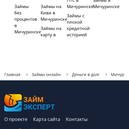
ПТС в
займы в
Займы
Займы на
Мичуринске
Мичуринске
без
Киви в
Займы с
процентов
Мичуринске
плохой
в
Займы на
кредитной
Мичуринске
карту в
историей
Главная
Займы онлайн
Деньги в долг
Мичурин
О проекте
Карта сайта
Контакты