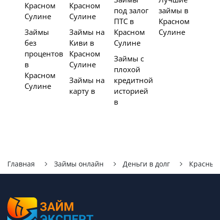
Красном
Красном
под залог
займы в
Сулине
Сулине
ПТС в
Красном
Займы
Займы на
Красном
Сулине
без
Киви в
Сулине
процентов
Красном
Займы с
в
Сулине
плохой
Красном
Займы на
кредитной
Сулине
карту в
историей
в
Главная
Займы онлайн
Деньги в долг
Красный