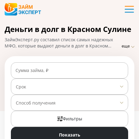
Карты
Деньги в долг в Красном Сулине
Кредиты
ЗаймЭксперт.ру составил список самых надежных
Ипотека
МФО, которые выдают деньги в долг в Красном
еще
Сулине практически без отказа по ставке от 0% в
день. Сравнивайте предложения и выбирайте
Займы
лучшее, подавайте заявку на микрозайм онлайн,
Сумма займа, ₽
взять деньги можно наличными или на карту, счет,
кошелек. На 01.05.2025 вам доступно 23 предложения
Вклады
со ставкой от 0% в день.
Срок
Бизнес
Способ получения
Фильтры
Банки
Показать