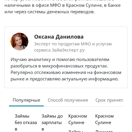
наличными в офисе МФО в Красном Сулине, в банке
или через системы денежных переводов.
Оксана Данилова
Эксперт по продуктам МФО и услугам
сервиса ЗаймЭксперт.ру
Изучаю аналитику и помогаю пользователям
разобраться в микрофинансовых продуктах.
Регулярно отслеживаю изменения на финансовом
рынке и предоставляю актуальную информацию.
Популярные
Способ получения
Срок принятия 
Займы
Займы до
Красном
Красном
без отказа
зарплаты
Сулине
Сулине
в
в
Займы
Лучшие