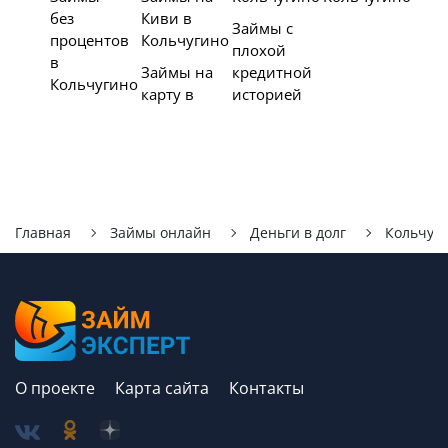
без
Киви в
Займы с
процентов
Кольчугино
плохой
в
Займы на
кредитной
Кольчугино
карту в
историей
Главная
Займы онлайн
Деньги в долг
Кольчуг
О проекте
Карта сайта
Контакты