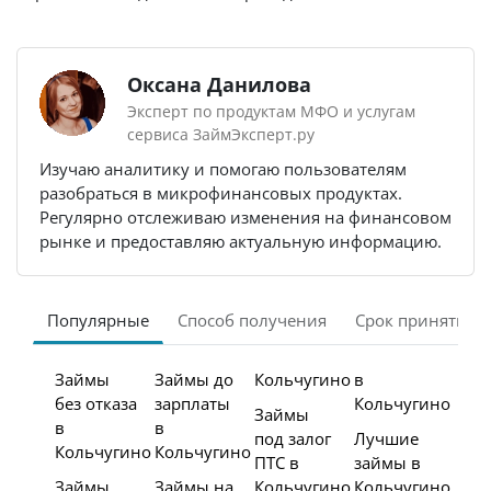
Оксана Данилова
Эксперт по продуктам МФО и услугам
сервиса ЗаймЭксперт.ру
Изучаю аналитику и помогаю пользователям
разобраться в микрофинансовых продуктах.
Регулярно отслеживаю изменения на финансовом
рынке и предоставляю актуальную информацию.
Популярные
Способ получения
Срок принятия 
Займы
Займы до
Кольчугино
в
без отказа
зарплаты
Кольчугино
Займы
в
в
под залог
Лучшие
Кольчугино
Кольчугино
ПТС в
займы в
Займы
Займы на
Кольчугино
Кольчугино