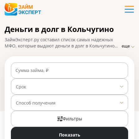
Карты
Деньги в долг в Кольчугино
Кредиты
ЗаймЭксперт.ру составил список самых надежных
Ипотека
МФО, которые выдают деньги в долг в Кольчугино
еще
практически без отказа по ставке от 0% в день.
Сравнивайте предложения и выбирайте лучшее,
Займы
подавайте заявку на микрозайм онлайн, взять деньги
Сумма займа, ₽
можно наличными или на карту, счет, кошелек. На
01.05.2025 вам доступно 23 предложения со ставкой
Вклады
от 0% в день.
Срок
Бизнес
Способ получения
Фильтры
Банки
Показать